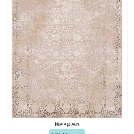
Tu mensaje.
Nombre y Referencia del producto
*
Acuerdo RGPD
*
Doy mi consentimiento para que
esta web almacene la
información que envío para que
puedan responder a mi petición.
Recibir mi oferta
New Age Aura