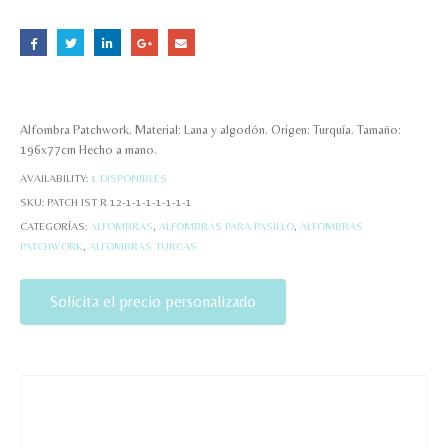
Alfombra Patchwork. Material: Lana y algodón. Origen: Turquía. Tamaño:
196x77cm Hecho a mano.
AVAILABILITY:
1 DISPONIBLES
SKU:
PATCH IST R 12-1-1-1-1-1-1-1
CATEGORÍAS:
ALFOMBRAS
,
ALFOMBRAS PARA PASILLO
,
ALFOMBRAS
PATCHWORK
,
ALFOMBRAS TURCAS
Solicita el precio personalizado