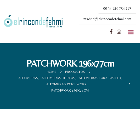
00 34 629 754 267
madrid@elrincondefehmi.com
PATCHWORK 196x77cm
HOME
PRODUCTOS
ALFOMBRAS
,
ALFOMBRAS TURCAS
,
ALFOMBRAS PARA PASILLO
,
ALFOMBRAS PATCHWORK
PATCHWORK 196X77CM