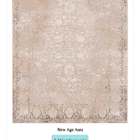
Tu mensaje.
Nombre y Referencia del producto
*
Acuerdo RGPD
*
Doy mi consentimiento para que
esta web almacene la
información que envío para que
puedan responder a mi petición.
Recibir mi oferta
New Age Aura