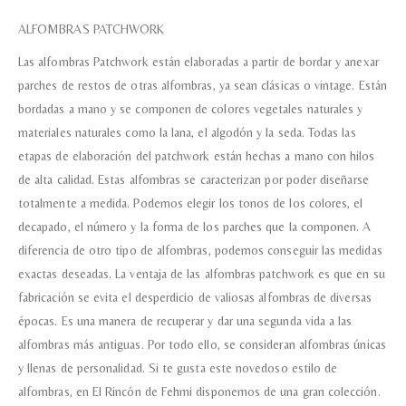
ALFOMBRAS PATCHWORK
Tu mensaje.
Las alfombras Patchwork están elaboradas a partir de bordar y anexar
parches de restos de otras alfombras, ya sean clásicas o vintage. Están
bordadas a mano y se componen de colores vegetales naturales y
materiales naturales como la lana, el algodón y la seda. Todas las
etapas de elaboración del patchwork están hechas a mano con hilos
Nombre y Referencia del producto
*
de alta calidad. Estas alfombras se caracterizan por poder diseñarse
totalmente a medida. Podemos elegir los tonos de los colores, el
decapado, el número y la forma de los parches que la componen. A
Acuerdo RGPD
*
diferencia de otro tipo de alfombras, podemos conseguir las medidas
Doy mi consentimiento para que
esta web almacene la
exactas deseadas. La ventaja de las alfombras patchwork es que en su
información que envío para que
puedan responder a mi petición.
fabricación se evita el desperdicio de valiosas alfombras de diversas
épocas. Es una manera de recuperar y dar una segunda vida a las
alfombras más antiguas. Por todo ello, se consideran alfombras únicas
Recibir mi oferta
y llenas de personalidad. Si te gusta este novedoso estilo de
alfombras, en El Rincón de Fehmi disponemos de una gran colección.