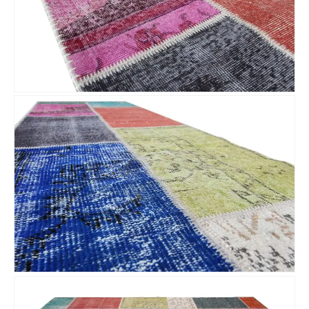
Nombre y apellido
*
Teléfono
Correo electronico
*