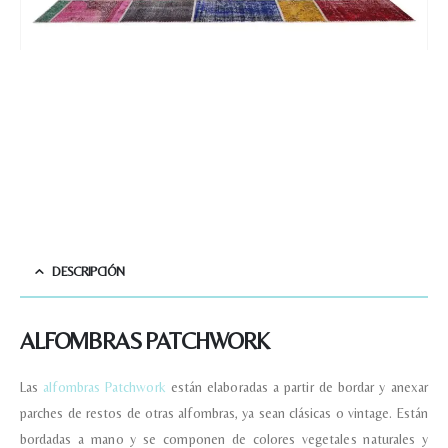
Tu mensaje.
Nombre y Referencia del producto
*
Acuerdo RGPD
*
Doy mi consentimiento para que
esta web almacene la
información que envío para que
DESCRIPCIÓN
puedan responder a mi petición.
ALFOMBRAS PATCHWORK
Recibir mi oferta
Las
alfombras Patchwork
están elaboradas a partir de bordar y anexar
parches de restos de otras alfombras, ya sean clásicas o vintage. Están
bordadas a mano y se componen de colores vegetales naturales y