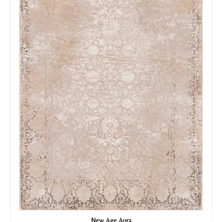
Tu mensaje.
Nombre y Referencia del producto
*
Acuerdo RGPD
*
Doy mi consentimiento para que
esta web almacene la
información que envío para que
puedan responder a mi petición.
Recibir mi oferta
New Age Aura