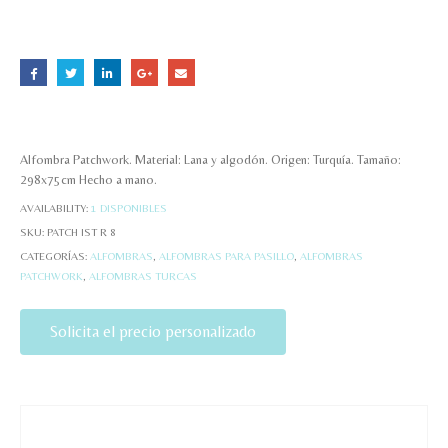
Alfombra Patchwork. Material: Lana y algodón. Origen: Turquía. Tamaño:
298x75cm Hecho a mano.
AVAILABILITY:
1 DISPONIBLES
SKU:
PATCH IST R 8
CATEGORÍAS:
ALFOMBRAS
,
ALFOMBRAS PARA PASILLO
,
ALFOMBRAS
PATCHWORK
,
ALFOMBRAS TURCAS
Solicita el precio personalizado