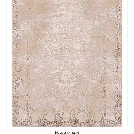
Tu mensaje.
Nombre y Referencia del producto
*
Acuerdo RGPD
*
Doy mi consentimiento para que
esta web almacene la
información que envío para que
puedan responder a mi petición.
Recibir mi oferta
New Age Aura