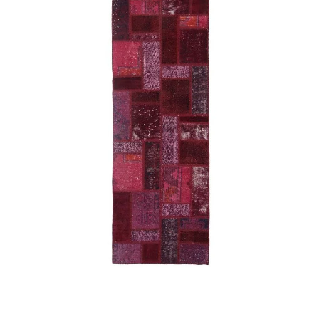
Teléfono
Tu mensa
Nombre y
*
Acuerdo RGPD
*
Doy mi consentimiento para que esta web 
que envío para que puedan responder a mi 
Recibir mi oferta