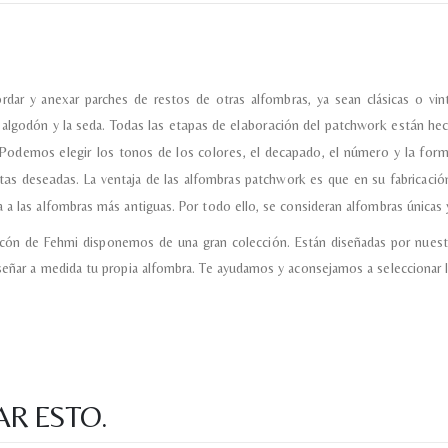
ordar y anexar parches de restos de otras alfombras, ya sean clásicas o 
l algodón y la seda.
Todas las etapas de elaboración del patchwork están hec
Podemos elegir los tonos de los colores, el decapado, el número y la for
ctas deseadas.
La ventaja de las alfombras patchwork es que en su fabricación
 a las alfombras más antiguas. Por todo ello, se consideran alfombras únicas y
incón de Fehmi disponemos de una gran colección. Están diseñadas por nuest
señar a medida tu propia alfombra. Te ayudamos y aconsejamos a seleccionar l
AR ESTO.