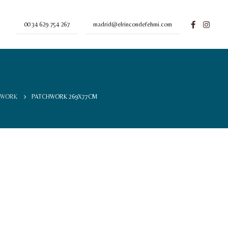
00 34 629 754 267
madrid@elrincondefehmi.com
HWORK
PATCHWORK 269X77CM