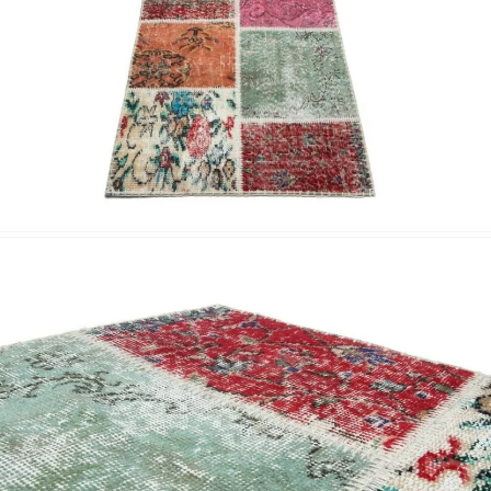
Nombre y apellido
*
Correo e
Teléfono
Tu mensa
Nombre y
*
Acuerdo RGPD
*
Doy mi consentimiento para que esta web 
que envío para que puedan responder a mi 