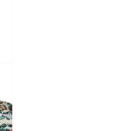
lectronico
*
je.
 Referencia del producto
almacene la información
petición.