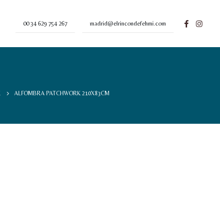
00 34 629 754 267
madrid@elrincondefehmi.com
K
ALFOMBRA PATCHWORK 210X83CM