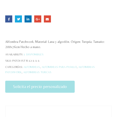
Alfombra Patchwork. Material: Lana y algodón. Origen: Turquía. Tamaño:
200x76cm Hecho a mano.
AVAILABILITY:
1 DISPONIBLES
SKU:
PATCH IST R 12-1-1-1
CATEGORÍAS:
ALFOMBRAS
,
ALFOMBRAS PARA PASILLO
,
ALFOMBRAS
PATCHWORK
,
ALFOMBRAS TURCAS
Solicita el precio personalizado