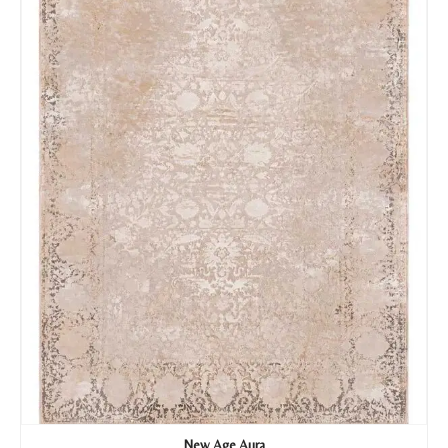
Tu mensaje.
Nombre y Referencia del producto
*
Acuerdo RGPD
*
Doy mi consentimiento para que
esta web almacene la
información que envío para que
puedan responder a mi petición.
Recibir mi oferta
New Age Aura