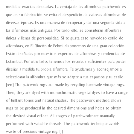
medidas exactas deseadas.
La ventaja de las alfombras patchwork es
que en su fabricación se evita el desperdicio de valiosas alfombras de
Teléfono
diversas épocas. Es una manera de recuperar y dar una segunda vida a
las alfombras más antiguas. Por todo ello, se consideran alfombras
únicas y llenas de personalidad. Si te gusta este novedoso estilo de
Correo electronico
*
alfombras, en El Rincón de Fehmi disponemos de una gran colección.
Están diseñadas por nuestros expertos de alfombras y tendencias de
Estambul. Por otro lado, tenemos los recursos suficientes para poder
Tu mensaje.
diseñar a medida tu propia alfombra. Te ayudamos y aconsejamos a
seleccionar la alfombra que más se adapte a tus espacios y tu estilo.
[:en] The patcwork rugs are made by recycling hanmade vintage rugs.
Then, they are dyed with monochromatic vegetal dyes to have a range
Nombre y Referencia del producto
*
of brillant tones and natural shades. The patchwork method allows
rugs to be produced in the desired dimensions and helps to obtain
the desired visual effect. All stages of patchworknare manually
performed with valuable threads. The patchwork technique avoids
Acuerdo RGPD
*
waste of precious vintage rug. [:]
Doy mi consentimiento para que