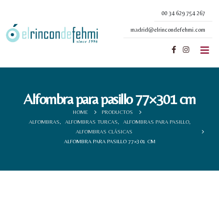
00 34 629 754 267
madrid@elrincondefehmi.com
Alfombra para pasillo 77×301 cm
HOME
PRODUCTOS
ALFOMBRAS
,
ALFOMBRAS TURCAS
,
ALFOMBRAS PARA PASILLO
,
ALFOMBRAS CLÁSICAS
ALFOMBRA PARA PASILLO 77×301 CM