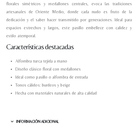
florales
simétricos
y
medallones
centrales,
evoca
las
tradiciones
artesanales
de
Oriente
Medio,
donde
cada
nudo
es
fruto
de
la
Recibir mi oferta
dedicación
y
el
saber
hacer
transmitido
por
generaciones.
Ideal
para
espacios
estrechos
y
largos,
este
pasillo
embellece
con
calidez
y
estilo
atemporal.
Características
destacadas
Alfombra
turca
tejida
a
mano
Diseño
clásico
floral
con
medallones
Ideal
como
pasillo
o
alfombra
de
entrada
Tonos
cálidos:
burdeos
y
beige
Hecha
con
materiales
naturales
de
alta
calidad
INFORMACIÓN ADICIONAL