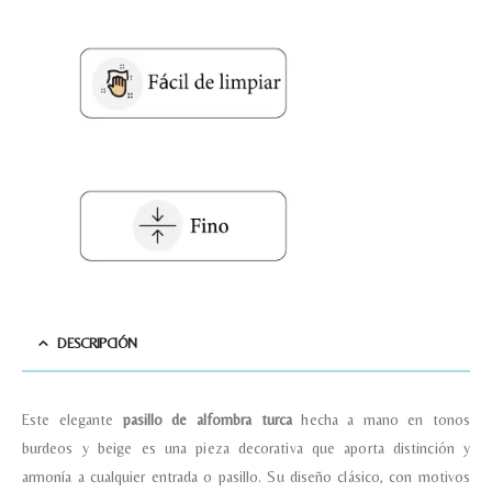
Teléfono
Correo electronico
*
Tu mensaje.
Nombre y Referencia del producto
*
DESCRIPCIÓN
Acuerdo RGPD
*
Este
elegante
pasillo
de
alfombra turca
hecha
a
mano
en
tonos
Doy mi consentimiento para que
burdeos
y
beige
es
una
pieza
decorativa
que
aporta
distinción
y
esta web almacene la
información que envío para que
armonía
a
cualquier
entrada
o
pasillo.
Su
diseño
clásico,
con
motivos
puedan responder a mi petición.