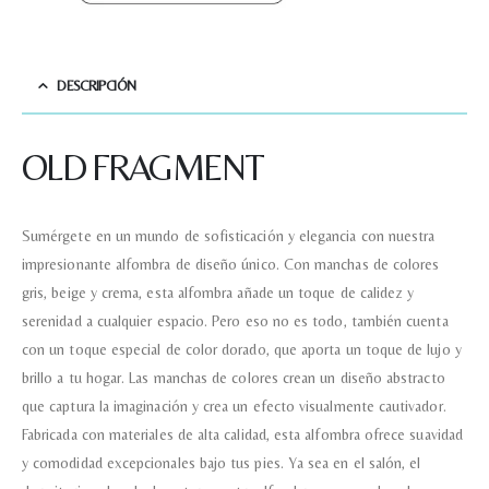
Nombre y Referencia del producto
*
DESCRIPCIÓN
Acuerdo RGPD
*
Doy mi consentimiento para que
OLD FRAGMENT
esta web almacene la
información que envío para que
puedan responder a mi petición.
Sumérgete en un mundo de sofisticación y elegancia con nuestra
impresionante alfombra de diseño único. Con manchas de colores
Recibir mi oferta
gris, beige y crema, esta alfombra añade un toque de calidez y
serenidad a cualquier espacio. Pero eso no es todo, también cuenta
con un toque especial de color dorado, que aporta un toque de lujo y
brillo a tu hogar. Las manchas de colores crean un diseño abstracto
que captura la imaginación y crea un efecto visualmente cautivador.
Fabricada con materiales de alta calidad, esta alfombra ofrece suavidad
y comodidad excepcionales bajo tus pies. Ya sea en el salón, el