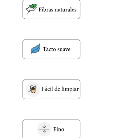
Nombre y apellido
*
Teléfono
Correo electronico
*
Tu mensaje.