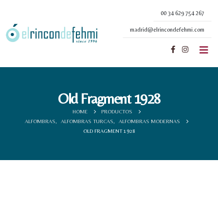
00 34 629 754 267
madrid@elrincondefehmi.com
Old Fragment 1928
HOME
PRODUCTOS
ALFOMBRAS
,
ALFOMBRAS TURCAS
,
ALFOMBRAS MODERNAS
OLD FRAGMENT 1928