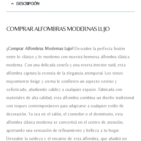
DESCRIPCIÓN
COMPRAR ALFOMBRAS MODERNAS LUJO
Nombre y apellido
*
¡Comprar Alfombras Modernas Lujo!
Descubre la perfecta fusión
entre lo clásico y lo moderno con nuestra hermosa alfombra clásica
Teléfono
moderna. Con una delicada cenefa y una roseta interior sutil, esta
alfombra captura la esencia de la elegancia atemporal. Los tonos
Correo electronico
*
mayormente beige y crema le confieren un aspecto sereno y
sofisticado, añadiendo calidez a cualquier espacio. Fabricada con
materiales de alta calidad, esta alfombra combina un diseño tradicional
Tu mensaje.
con toques contemporáneos para adaptarse a cualquier estilo de
decoración. Ya sea en el salón, el comedor o el dormitorio, esta
alfombra clásica moderna se convertirá en el centro de atención,
aportando una sensación de refinamiento y belleza a tu hogar.
Descubre la sutileza y el encanto de esta alfombra, que añadirá un
Nombre y Referencia del producto
*