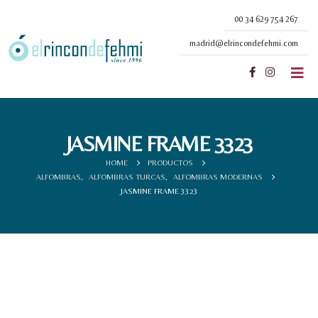
00 34 629 754 267
madrid@elrincondefehmi.com
JASMINE FRAME 3323
HOME
PRODUCTOS
ALFOMBRAS
,
ALFOMBRAS TURCAS
,
ALFOMBRAS MODERNAS
JASMINE FRAME 3323