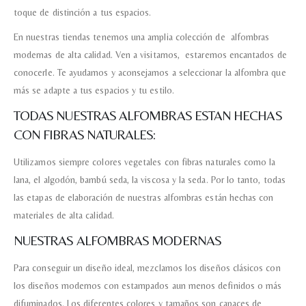
toque de distinción a tus espacios.
En nuestras tiendas tenemos una amplia colección de alfombras
modernas de alta calidad. Ven a visitarnos, estaremos encantados de
Acuerdo RGPD
*
Doy mi consentimiento para que
conocerle. Te ayudamos y aconsejamos a seleccionar la alfombra que
esta web almacene la
más se adapte a tus espacios y tu estilo.
información que envío para que
puedan responder a mi petición.
TODAS NUESTRAS ALFOMBRAS ESTAN HECHAS
CON FIBRAS NATURALES:
Recibir mi oferta
Utilizamos siempre colores vegetales con fibras naturales como la
lana, el algodón, bambú seda, la viscosa y la seda. Por lo tanto, todas
las etapas de elaboración de nuestras alfombras están hechas con
materiales de alta calidad.
NUESTRAS ALFOMBRAS MODERNAS
Para conseguir un diseño ideal, mezclamos los diseños clásicos con
los diseños modernos con estampados aun menos definidos o más
difuminados. Los diferentes colores y tamaños son capaces de