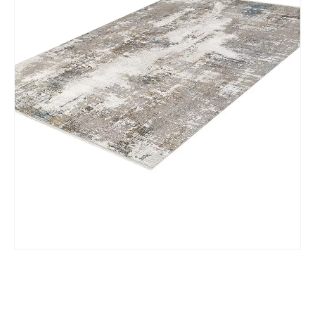
Teléfono
Correo electronico
*
Tu mensaje.
Nombre y Referencia del producto
*
Acuerdo RGPD
*
Doy mi consentimiento para que
esta web almacene la