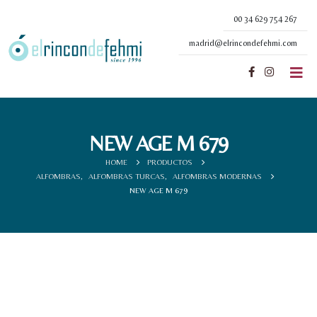
00 34 629 754 267
madrid@elrincondefehmi.com
NEW AGE M 679
HOME
PRODUCTOS
ALFOMBRAS
,
ALFOMBRAS TURCAS
,
ALFOMBRAS MODERNAS
NEW AGE M 679