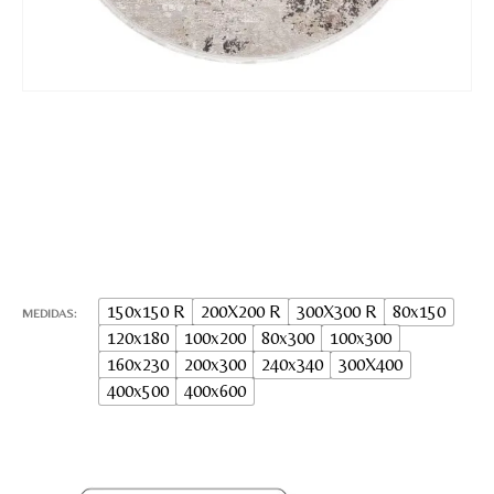
Nombre y apellido
*
150x150 R
200X200 R
300X300 R
80x150
Teléfono
MEDIDAS
120x180
100x200
80x300
100x300
160x230
200x300
240x340
300X400
400x500
400x600
Correo electronico
*
Tu mensaje.