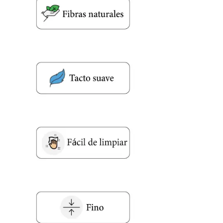
Nombre y Referencia del producto
*
Acuerdo RGPD
*
Doy mi consentimiento para que
esta web almacene la
información que envío para que
puedan responder a mi petición.
Recibir mi oferta