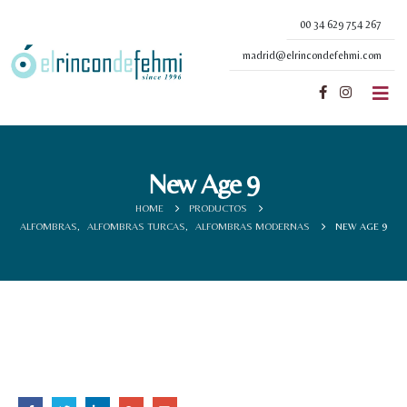
00 34 629 754 267
madrid@elrincondefehmi.com
New Age 9
HOME
PRODUCTOS
ALFOMBRAS
,
ALFOMBRAS TURCAS
,
ALFOMBRAS MODERNAS
NEW AGE 9