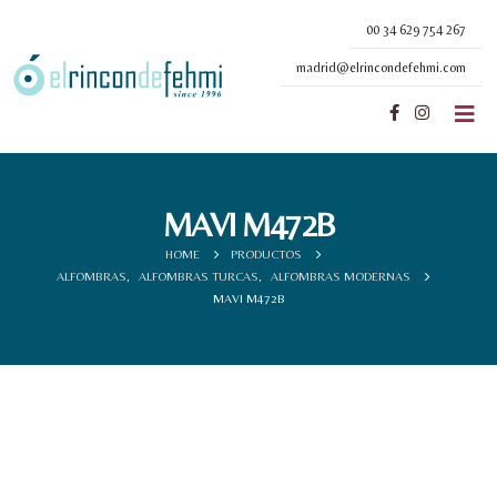
00 34 629 754 267
madrid@elrincondefehmi.com
MAVI M472B
HOME
PRODUCTOS
ALFOMBRAS
,
ALFOMBRAS TURCAS
,
ALFOMBRAS MODERNAS
MAVI M472B