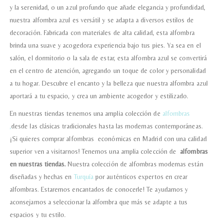
y la serenidad, o un azul profundo que añade elegancia y profundidad,
nuestra alfombra azul es versátil y se adapta a diversos estilos de
decoración. Fabricada con materiales de alta calidad, esta alfombra
brinda una suave y acogedora experiencia bajo tus pies. Ya sea en el
salón, el dormitorio o la sala de estar, esta alfombra azul se convertirá
en el centro de atención, agregando un toque de color y personalidad
Nombre y apellido
*
a tu hogar. Descubre el encanto y la belleza que nuestra alfombra azul
aportará a tu espacio, y crea un ambiente acogedor y estilizado.
En nuestras tiendas tenemos una amplia colección de
alfombras
Teléfono
,
desde las clásicas tradicionales hasta las modernas contemporáneas.
¡Si quieres comprar alfombras económicas en Madrid con una calidad
superior ven a visitarnos! Tenemos una amplia colección de
alfombras
Correo electronico
*
en nuestras tiendas.
Nuestra colección de alfombras modernas están
diseñadas y hechas en
Turquía
por auténticos expertos en crear
Tu mensaje.
alfombras. Estaremos encantados de conocerle! Te ayudamos y
aconsejamos a seleccionar la alfombra que más se adapte a tus
espacios y tu estilo.