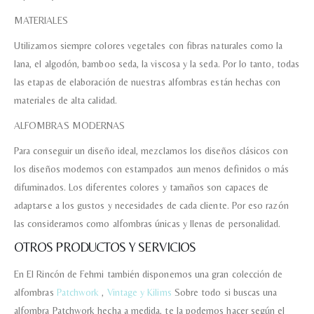
MATERIALES
Nombre y Referencia del producto
*
Utilizamos siempre colores vegetales con fibras naturales como la
lana, el algodón, bamboo seda, la viscosa y la seda. Por lo tanto, todas
las etapas de elaboración de nuestras alfombras están hechas con
Acuerdo RGPD
*
materiales de alta calidad.
Doy mi consentimiento para que
esta web almacene la
ALFOMBRAS MODERNAS
información que envío para que
puedan responder a mi petición.
Para conseguir un diseño ideal, mezclamos los diseños clásicos con
los diseños modernos con estampados aun menos definidos o más
difuminados. Los diferentes colores y tamaños son capaces de
Recibir mi oferta
adaptarse a los gustos y necesidades de cada cliente. Por eso razón
las consideramos como alfombras únicas y llenas de personalidad.
OTROS PRODUCTOS Y SERVICIOS
En El Rincón de Fehmi también disponemos una gran colección de
alfombras
Patchwork
,
Vintage y Kilims
Sobre todo si buscas una
alfombra Patchwork hecha a medida, te la podemos hacer según el