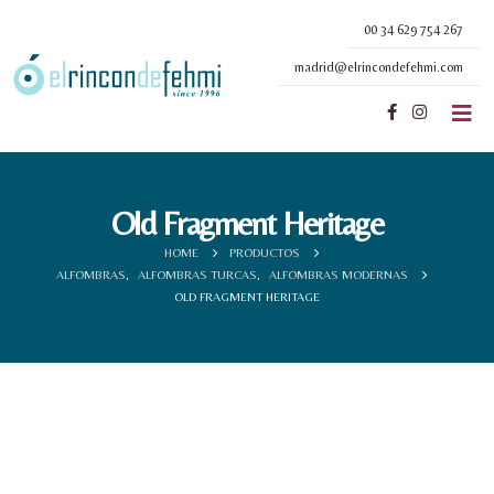
00 34 629 754 267
madrid@elrincondefehmi.com
Old Fragment Heritage
HOME
PRODUCTOS
ALFOMBRAS
,
ALFOMBRAS TURCAS
,
ALFOMBRAS MODERNAS
OLD FRAGMENT HERITAGE