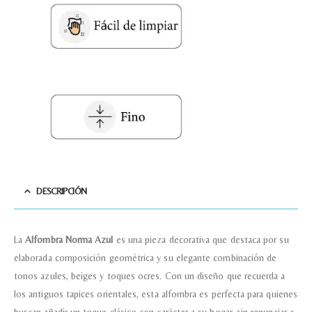
Acuerdo RGPD
*
Doy mi consentimiento para que
esta web almacene la
información que envío para que
puedan responder a mi petición.
Recibir mi oferta
DESCRIPCIÓN
La
Alfombra Norma Azul
es una pieza decorativa que destaca por su
elaborada composición geométrica y su elegante combinación de
tonos azules, beiges y toques ocres. Con un diseño que recuerda a
los antiguos tapices orientales, esta alfombra es perfecta para quienes