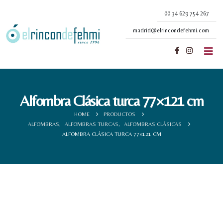
00 34 629 754 267
madrid@elrincondefehmi.com
Alfombra Clásica turca 77×121 cm
HOME
PRODUCTOS
ALFOMBRAS
,
ALFOMBRAS TURCAS
,
ALFOMBRAS CLÁSICAS
ALFOMBRA CLÁSICA TURCA 77×121 CM