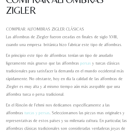
Teléfono
ZIGLER
Correo electronico
*
COMPRAR ALFOMBRAS ZIGLER CLÁSICAS
Las alfombras de Ziegler fueron creadas en finales de siglo XVIII,
cuando una empresa británica hizo fabricar este tipo de alfombras.
Tu mensaje.
En principio este tipo de alfombras tenían un tipo de anudado
ligeramente más grueso que las alfombras
persas
y turcas clásicas
tradicionales para satisfacer la demanda en el mundo occidental más
rápidamente. No obstante, hoy en día la calidad de las alfombras de
Nombre y Referencia del producto
*
Ziegler es muy alta y al mismo tiempo aún más asequible que una
alfombra turca o persa tradicional.
En el Rincón de Fehmi nos dedicamos específicamente a las
Acuerdo RGPD
*
alfombras
turcas y persas
. Seleccionamos las piezas mas originales y
Doy mi consentimiento para que
representativas de estos países y su milenaria cultura. En particular, las
esta web almacene la
información que envío para que
alfombras clásicas tradicionales son consideradas verdaderas joyas de
puedan responder a mi petición.