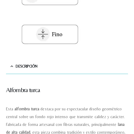
Tu mensaje.
Nombre y Referencia del producto
*
DESCRIPCIÓN
Acuerdo RGPD
*
Doy mi consentimiento para que
esta web almacene la
información que envío para que
puedan responder a mi petición.
Alfombra turca
Recibir mi oferta
Esta
alfombra turca
destaca por su espectacular diseño geométrico
central sobre un fondo rojo intenso que transmite calidez y carácter.
Fabricada de forma artesanal con fibras naturales, principalmente
lana
de alta calidad
, esta pieza combina tradición y estilo contemporáneo,