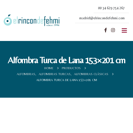
00 34 629 754 267
madrid@elrincondefehmi.com
Alfombra Turca de Lana 153×201 cm
HOME
PRODUCTOS
ALFOMBRAS
,
ALFOMBRAS TURCAS
,
ALFOMBRAS CLÁSICAS
ALFOMBRA TURCA DE LANA 153×201 CM