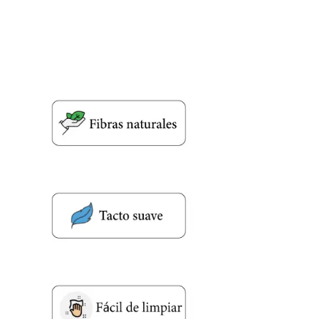
Nombre y apellido
*
Teléfono
Correo electronico
*