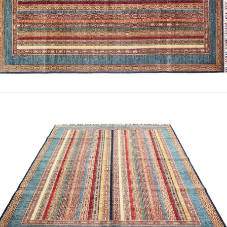
Nombre y apellido
*
Correo e
Teléfono
Tu mensa