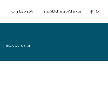
00 34 629 754 267
madrid@elrincondefehmi.com
RA TURCA 175×229 CM