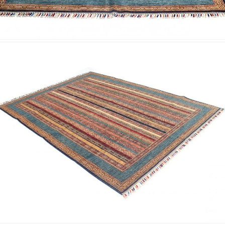
Nombre y
*
Acuerdo RGPD
*
Doy mi consentimiento para que esta web 
que envío para que puedan responder a mi 
Recibir mi oferta