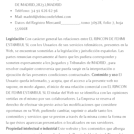
DE MADRID,28232,MADRID
Teléfono: 34 91 626 62 96
Mail: madrid@elrincondefehmi.com
Datos del Registro Mercantil_________, tomo 30928, folio 7, hoja
556668
Legislación
Con carácter general las relaciones entre EL RINCON DE FEHMI
ESTAMBUL SL con los Usuarios de sus servicios telemáticos, presentes en la
Web, se encuentran sometidas a la legislación y jurisdicción españolas. Las
partes renuncian expresamente al fuero que les pudiera corresponder y
someten expresamente a los Juzgados y Tribunales de MADRID , para
resolver cualquier controversia que pueda surgir en la interpretación o
ejecución de las presentes condiciones contractuales.
Contenido y uso
El
Usuario queda informado, y acepta, que el acceso a la presente web no
supone, en modo alguno, el inicio de una relación comercial con EL RINCON
DE FEHMI ESTAMBUL SL El titular del Web no se identifica con las opiniones
vertidas en el mismo por sus colaboradores. La Empresa se reserva el
derecho de efectuar sin previo aviso las modificaciones que considere
oportunas en su Web, pudiendo cambiar, suprimir o añadir tanto los
contenidos y servicios que se presten a través de la misma como la forma en
la que éstos aparezcan presentados o localizados en sus servidores.
Propiedad intelectual e industrial
Este website y los contenidos que alberga