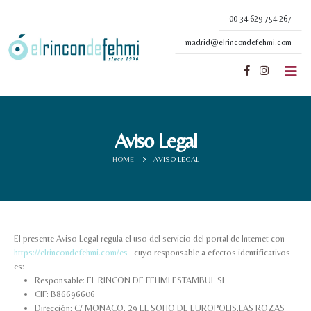
00 34 629 754 267
madrid@elrincondefehmi.com
Aviso Legal
HOME
AVISO LEGAL
El presente Aviso Legal regula el uso del servicio del portal de Internet con
https://elrincondefehmi.com/es
cuyo responsable a efectos identificativos
es:
Responsable: EL RINCON DE FEHMI ESTAMBUL SL
CIF: B86696606
Dirección: C/ MONACO, 29 EL SOHO DE EUROPOLIS,LAS ROZAS