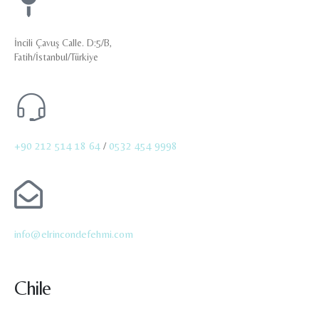
İncili Çavuş Calle. D:5/B,
Fatih/İstanbul/Türkiye
+90 212 514 18 64
/
0532 454 9998
info@elrincondefehmi.com
Chile