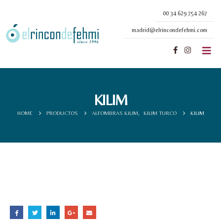
00 34 629 754 267
madrid@elrincondefehmi.com
KILIM
HOME
PRODUCTOS
ALFOMBRAS KILIM
,
KILIM TURCO
KILIM