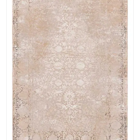
Acuerdo RGPD
*
Doy mi consentimiento para que
esta web almacene la
información que envío para que
puedan responder a mi petición.
Recibir mi oferta