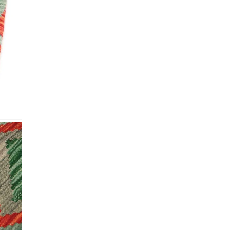
 Referencia del producto
almacene la información
petición.