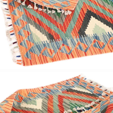
Nombre y apellido
*
Correo e
Teléfono
Tu mensa