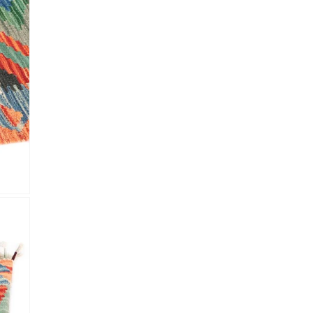
lectronico
*
je.