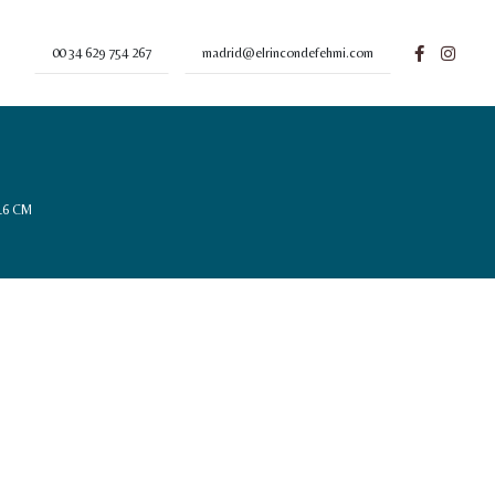
00 34 629 754 267
madrid@elrincondefehmi.com
16 CM