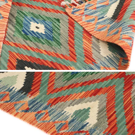
Nombre y
*
Acuerdo RGPD
*
Doy mi consentimiento para que esta web 
que envío para que puedan responder a mi 
Recibir mi oferta